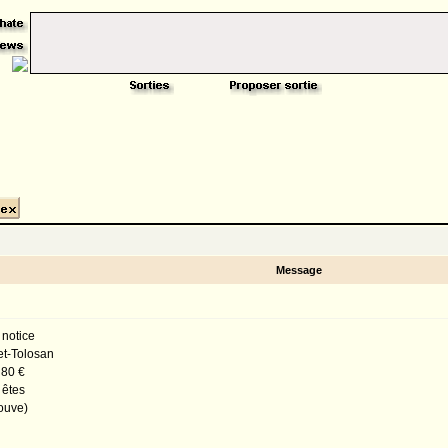
Message
 notice
net-Tolosan
 80 €
 êtes
louve)