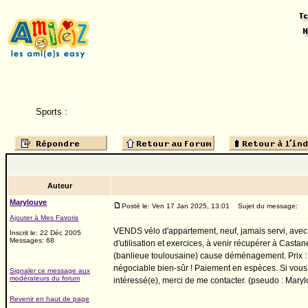
Sports :
Auteur
Marylouve
Posté le: Ven 17 Jan 2025, 13:01
Sujet du message:
Ajouter à Mes Favoris
VENDS vélo d'appartement, neuf, jamais servi, avec
Inscrit le: 22 Déc 2005
Messages: 68
d'utilisation et exercices, à venir récupérer à Casta
(banlieue toulousaine) cause déménagement. Prix :
négociable bien-sûr ! Paiement en espèces. Si vous
Signaler ce message aux
modérateurs du forum
intéressé(e), merci de me contacter. (pseudo : Mary
Revenir en haut de page