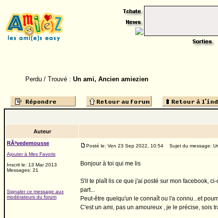
Perdu / Trouvé :
Un ami, Ancien amiezien
Auteur
RÃªvedemousse
Posté le: Ven 23 Sep 2022, 10:54
Sujet du message: Un 
Ajouter à Mes Favoris
Bonjour à toi qui me lis
Inscrit le: 13 Mar 2013
Messages: 21
S'il te plaît lis ce que j'ai posté sur mon facebook, 
part...
Signaler ce message aux
modérateurs du forum
Peut-être quelqu'un le connaît ou l'a connu...et pourra 
C'est un ami, pas un amoureux , je le précise, sois tran