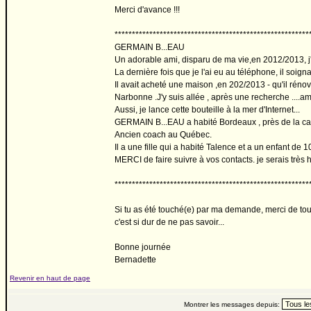
Merci d'avance !!!
********************************************************
GERMAIN B...EAU
Un adorable ami, disparu de ma vie,en 2012/2013, j'ai
La dernière fois que je l'ai eu au téléphone, il soignai
Il avait acheté une maison ,en 202/2013 - qu'il rénov
Narbonne .J'y suis allée , après une recherche ....a
Aussi, je lance cette bouteille à la mer d'Internet...
GERMAIN B...EAU a habité Bordeaux , près de la c
Ancien coach au Québec.
Il a une fille qui a habité Talence et a un enfant de 
MERCI de faire suivre à vos contacts. je serais très h
********************************************************
Si tu as été touché(e) par ma demande, merci de tout
c'est si dur de ne pas savoir...
Bonne journée
Bernadette
Revenir en haut de page
Montrer les messages depuis: