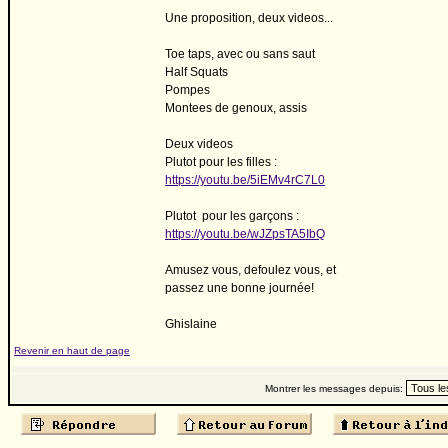
Une proposition, deux videos...
Toe taps, avec ou sans saut
Half Squats
Pompes
Montees de genoux, assis
Deux videos
Plutot pour les filles :
https://youtu.be/5iEMv4rC7L0
Plutot pour les garçons :
https://youtu.be/wJZpsTA5IbQ
Amusez vous, defoulez vous, et
passez une bonne journée!
Ghislaine
Revenir en haut de page
Montrer les messages depuis: