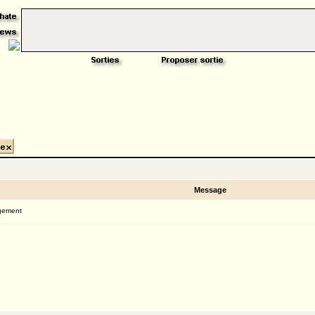
Message
gement