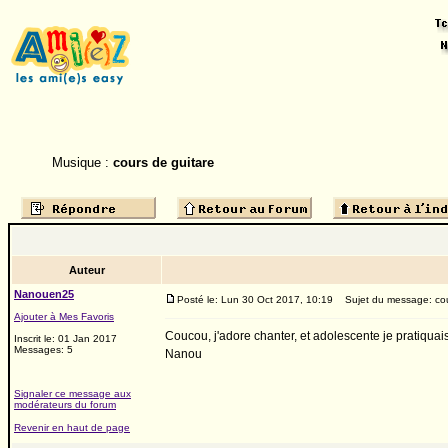
Musique :
cours de guitare
Auteur
Nanouen25
Posté le: Lun 30 Oct 2017, 10:19
Sujet du message: cou
Ajouter à Mes Favoris
Coucou, j'adore chanter, et adolescente je pratiquais
Inscrit le: 01 Jan 2017
Messages: 5
Nanou
Signaler ce message aux
modérateurs du forum
Revenir en haut de page