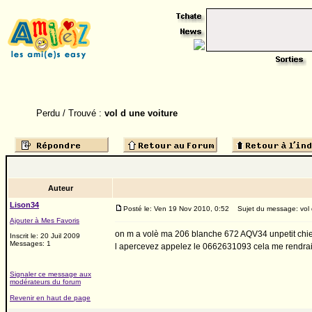
Perdu / Trouvé :
vol d une voiture
Auteur
Lison34
Posté le: Ven 19 Nov 2010, 0:52
Sujet du message: vol d
Ajouter à Mes Favoris
on m a volè ma 206 blanche 672 AQV34 unpetit chien 
Inscrit le: 20 Juil 2009
Messages: 1
l apercevez appelez le 0662631093 cela me rendra
Signaler ce message aux
modérateurs du forum
Revenir en haut de page