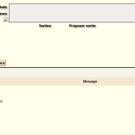
Message
ns