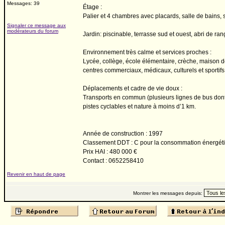
Messages: 39
Étage :
Palier et 4 chambres avec placards, salle de bains, 
Signaler ce message aux
modérateurs du forum
Jardin: piscinable, terrasse sud et ouest, abri de r
Environnement très calme et services proches :
Lycée, collège, école élémentaire, crèche, maison de
centres commerciaux, médicaux, culturels et sportif
Déplacements et cadre de vie doux :
Transports en commun (plusieurs lignes de bus dont
pistes cyclables et nature à moins d’1 km.
Année de construction : 1997
Classement DDT : C pour la consommation énergéti
Prix HAI : 480 000 €
Contact : 0652258410
Revenir en haut de page
Montrer les messages depuis: