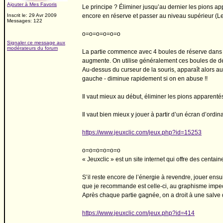
Ajouter à Mes Favoris
Le principe ? Éliminer jusqu’au dernier les pions ap
Inscrit le: 29 Avr 2009
encore en réserve et passer au niveau supérieur (Le
Messages: 122
o=o=o=o=o=o
Signaler ce message aux
modérateurs du forum
La partie commence avec 4 boules de réserve dans la
augmente. On utilise généralement ces boules de débl
Au-dessus du curseur de la souris, apparaît alors a
gauche - diminue rapidement si on en abuse !!
Il vaut mieux au début, éliminer les pions apparent
Il vaut bien mieux y jouer à partir d’un écran d’ordin
https://www.jeuxclic.com/jeux.php?id=15253
o=o=o=o=o=o
« Jeuxclic » est un site internet qui offre des centai
S’il reste encore de l’énergie à revendre, jouer ensu
que je recommande est celle-ci, au graphisme impecc
Après chaque partie gagnée, on a droit à une salve 
https://www.jeuxclic.com/jeux.php?id=414