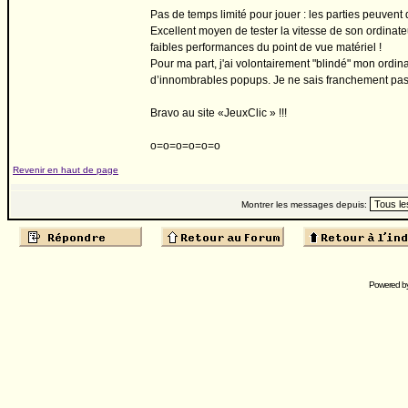
Pas de temps limité pour jouer : les parties peuvent 
Excellent moyen de tester la vitesse de son ordinateur
faibles performances du point de vue matériel !
Pour ma part, j'ai volontairement "blindé" mon ordina
d’innombrables popups. Je ne sais franchement pas 
Bravo au site «JeuxClic » !!!
o=o=o=o=o=o
Revenir en haut de page
Montrer les messages depuis:
Powered b