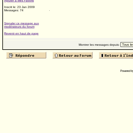
Ajouter à Mes Favoris
Inscrit le: 23 Jan 2009
.
Messages: 74
Signaler ce message aux
modérateurs du forum
Revenir en haut de page
Montrer les messages depuis:
Powered b