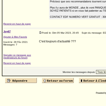
Précisez que ses recommandations tournent sur
Plus il y aura de MONDE , plus ils vont PANIQUER
SOYEZ PATIENTS si on vous fait patienter au TEL
CONTACT EDF NUMERO VERT GRATUIT : 300
Revenir en haut de page
Joy67
Posté le: Dim 05 Mar 2023, 20:45
Sujet du message: E
Ajouter à Mes Favoris
C'est toujours d'actualité ???
Inscrit le: 28 Fév 2021
Messages: 7
Signaler ce message aux
modérateurs du forum
Revenir en haut de page
Montrer les messages depuis:
Powered b