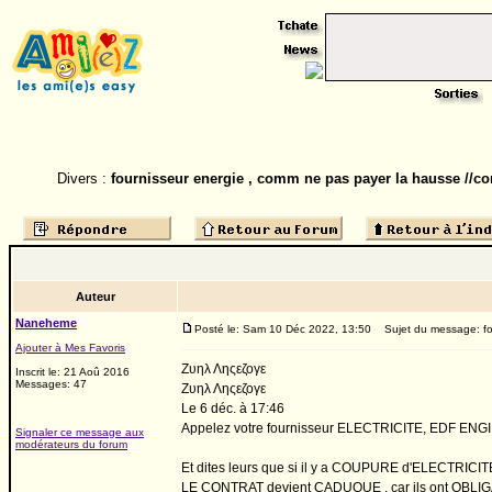
Divers :
fournisseur energie , comm ne pas payer la hausse //co
Auteur
Naneheme
Posté le: Sam 10 Déc 2022, 13:50
Sujet du message: fou
Ajouter à Mes Favoris
Ζυηλ Ληςεζογε
Inscrit le: 21 Aoû 2016
Messages: 47
Ζυηλ Ληςεζογε
Le 6 déc. à 17:46
Appelez votre fournisseur ELECTRICITE, EDF ENGI
Signaler ce message aux
modérateurs du forum
Et dites leurs que si il y a COUPURE d'ELECTRICITE 
LE CONTRAT devient CADUQUE , car ils ont OB