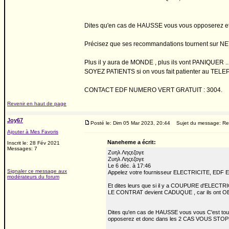
Dites qu'en cas de HAUSSE vous vous opposere
Précisez que ses recommandations tournent sur NET
Plus il y aura de MONDE , plus ils vont PANIQUER ...
SOYEZ PATIENTS si on vous fait patienter au TELEPHON
CONTACT EDF NUMERO VERT GRATUIT : 3004.
Revenir en haut de page
Joy67
Posté le: Dim 05 Mar 2023, 20:44
Sujet du message: Re: 
Ajouter à Mes Favoris
Naneheme a écrit:
Inscrit le: 28 Fév 2021
Messages: 7
Ζυηλ Ληςεζογε
Ζυηλ Ληςεζογε
Le 6 déc. à 17:46
Signaler ce message aux
Appelez votre fournisseur ELECTRICITE, EDF E
modérateurs du forum
Et dites leurs que si il y a COUPURE d'ELECTRICI
LE CONTRAT devient CADUQUE , car ils ont
Dites qu'en cas de HAUSSE vous vous C'est touj
opposerez et donc dans les 2 CAS VOUS S