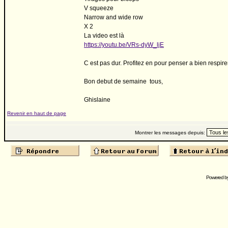
V squeeze
Narrow and wide row
X 2
La video est là
https://youtu.be/VRs-dyW_ljE
C est pas dur. Profitez en pour penser a bien respirer
Bon debut de semaine tous,
Ghislaine
Revenir en haut de page
Montrer les messages depuis:
Powered b