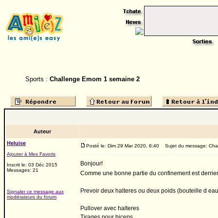
Sports :
Challenge Emom 1 semaine 2
Auteur
Heluise
Posté le: Dim 29 Mar 2020, 8:40
Sujet du message: Cha
Ajouter à Mes Favoris
Bonjour!
Inscrit le: 03 Déc 2015
Messages: 21
Comme une bonne partie du confinement est derrier
Prevoir deux halteres ou deux poids (bouteille d eau
Signaler ce message aux
modérateurs du forum
Pullover avec halteres
Tirages pour biceps