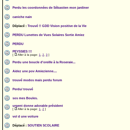
Perdu les coordonnées de Sébastien mon jardiner
caniche nain
Déplacé :
Trouvé !! GDD Vision positive de la Vie
PERDU Lunettes de Vues Solaires Sortie Amiez
PERDU
PEYSSIES !!!
[
Aller à la page:
1
,
2
,
3
]
Perdu une boucle d'oreille à la Roseraie...
Aidez une pov Amiezienne....
trouvé modos mais perdu forum
Perdu/ trouvé
sos mes Boules.
urgent donne adorable président
[
Aller à la page:
1
,
2
]
vol d une voiture
Déplacé :
SOUTIEN SCOLAIRE