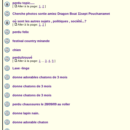
perdu topic.....
[
Aller à la page:
1
,
2
]
Cherche photos sortie amiez Dragon Boat 11sept Poucharramet
où sont les autres sujets , politiques , société...?
[
Aller à la page:
1
,
2
]
perdu felix
festival country mirande
chien
perdu/trouvé
[
Aller à la page:
1
...
3
,
4
,
5
]
Lave -linge
donne adorables chatons de 3 mois
donne chatons de 3 mois
donne chatons de 3 mois
perdu chaussures le 28/09/09 au roller
donne lapin nain.
donne adorable chaton