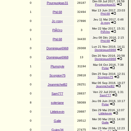
Dim 09 Juil 2017, 19:59
0
Pourquoipas31
28187
Pourquoipas31
Mar 13 Juin 2017, 23:03
1
Phil.68
32494
Phil.68
Jeu 11 Mai 2017, 0:46
0
Jc-rosy
27896
Jc-rosy
Mer 22 Mar 2017, 15:31
0
PiÃ©ro
3
PiÃ©ro
Jeu 08 Déc 2016, 2:15
1
Phil.68
34430
Phil.68
Lun 21 Nov 2016, 14:11
0
Dominique6968
29368
Dominique6968
Dim 20 Nov 2016, 20:58
0
Dominique6968
13
Dominique6968
Mar 04 Oct 2016, 7:38
1
Plumstyle
31194
Polar
Dim 25 Sep 2016, 12:31
0
Scorpion75
29818
Scorpion75
Mar 06 Sep 2016, 19:27
0
Jeanmichel82
28251
Jeanmichel82
Ven 22 Juil 2016, 1:31
0
Sam777
28837
Sam777
Jeu 09 Juin 2016, 10:17
8
soleriane
58089
Polar
Dim 29 Mai 2016, 12:07
0
Littlekevin
29887
Littlekevin
Mer 30 Mar 2016, 14:00
0
Galie
29512
Galie
Mer 23 Mar 2016, 12:23
0
Guips34
27475