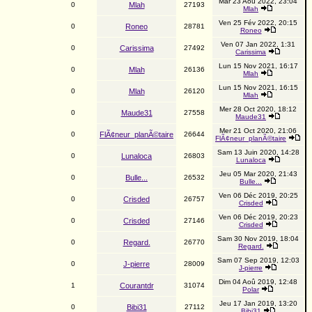
Mar 23 Aoû 2022, 23:04
0
Mlah
27193
Mlah
Ven 25 Fév 2022, 20:15
0
Roneo
28781
Roneo
Ven 07 Jan 2022, 1:31
0
Carissima
27492
Carissima
Lun 15 Nov 2021, 16:17
0
Mlah
26136
Mlah
Lun 15 Nov 2021, 16:15
0
Mlah
26120
Mlah
Mer 28 Oct 2020, 18:12
0
Maude31
27558
Maude31
Mer 21 Oct 2020, 21:06
0
FlÃ¢neur_planÃ©taire
26644
FlÃ¢neur_planÃ©taire
Sam 13 Juin 2020, 14:28
0
Lunaloca
26803
Lunaloca
Jeu 05 Mar 2020, 21:43
0
Bulle...
26532
Bulle...
Ven 06 Déc 2019, 20:25
0
Crisded
26757
Crisded
Ven 06 Déc 2019, 20:23
0
Crisded
27146
Crisded
Sam 30 Nov 2019, 18:04
0
Regard.
26770
Regard.
Sam 07 Sep 2019, 12:03
0
J-pierre
28009
J-pierre
Dim 04 Aoû 2019, 12:48
1
Courantdr
31074
Polar
Jeu 17 Jan 2019, 13:20
0
Bibi31
27112
Bibi31