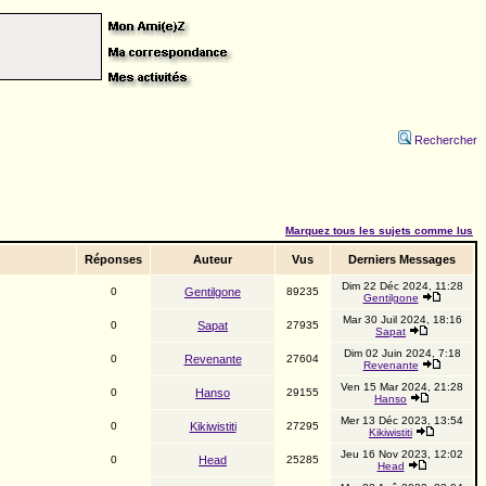
Rechercher
Marquez tous les sujets comme lus
Réponses
Auteur
Vus
Derniers Messages
Dim 22 Déc 2024, 11:28
0
Gentilgone
89235
Gentilgone
Mar 30 Juil 2024, 18:16
0
Sapat
27935
Sapat
Dim 02 Juin 2024, 7:18
0
Revenante
27604
Revenante
Ven 15 Mar 2024, 21:28
0
Hanso
29155
Hanso
Mer 13 Déc 2023, 13:54
0
Kikiwistiti
27295
Kikiwistiti
Jeu 16 Nov 2023, 12:02
0
Head
25285
Head