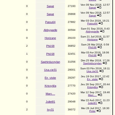
Ven 09 Nov 2018, 12:57
0
Sapat
27193
Sapat
Ven 09 Nov 2018, 12:57
0
Sapat
26868
Sapat
Mer 03 Oct 2018, 16:21
0
Patou64
27882
Patou64
Sam 01 Sep 2018, 0:43
0
Abbygaelle
30594
Abbygaelle
Sam 21 Juil 2018, 11:57
0
Horizane
29103
Horizane
Sam 26 Mai 2018, 0:59
2
Phil.68
36852
Phil.68
Mar 03 Avr 2018, 18:06
1
Phil.68
32451
Phil.68
Dim 25 Mar 2018, 17:26
0
Saphirduceylan
31056
Saphirduceylan
Sam 03 Fév 2018, 18:11
0
Usa.cie31
28001
Usa.cie31
Jeu 19 Oct 2017, 12:42
0
En_visite
29297
En_visite
Jeu 28 Sep 2017, 20:44
0
Krissyléa
27770
Krissyléa
Mar 12 Sep 2017, 19:46
0
Marc....
27420
Marc....
Mar 22 Aoû 2017, 11:23
0
Juliet81
29048
Juliet81
Mer 26 Juil 2017, 18:30
2
Isy31
36072
Polar