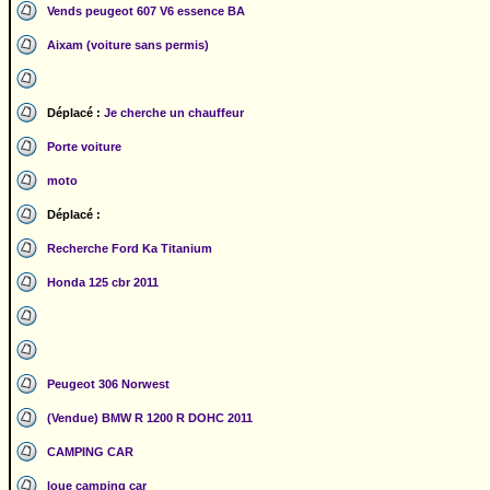
Vends peugeot 607 V6 essence BA
Aixam (voiture sans permis)
Déplacé :
Je cherche un chauffeur
Porte voiture
moto
Déplacé :
Recherche Ford Ka Titanium
Honda 125 cbr 2011
Peugeot 306 Norwest
(Vendue) BMW R 1200 R DOHC 2011
CAMPING CAR
loue camping car