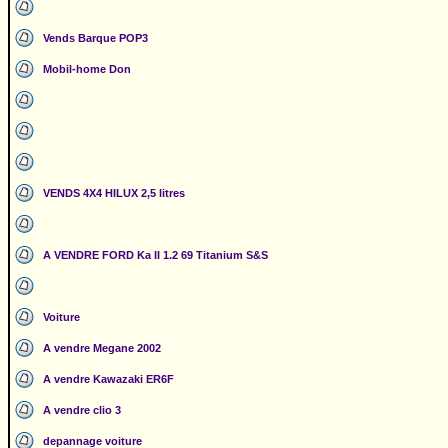
Vends Barque POP3
Mobil-home Don
VENDS 4X4 HILUX 2,5 litres
A VENDRE FORD Ka II 1.2 69 Titanium S&S
Voiture
A vendre Megane 2002
A vendre Kawazaki ER6F
A vendre clio 3
depannage voiture