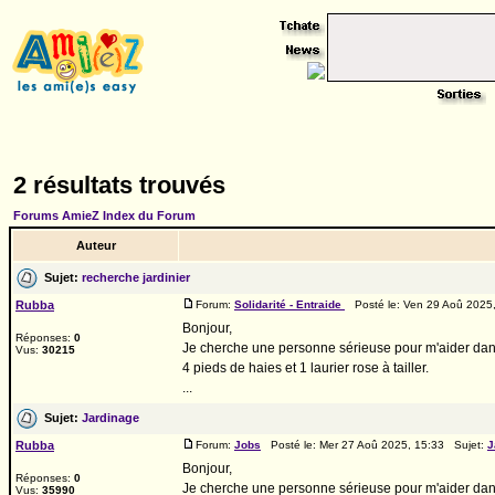
2 résultats trouvés
Forums AmieZ Index du Forum
Auteur
Sujet:
recherche jardinier
Rubba
Forum:
Solidarité - Entraide
Posté le: Ven 29 Aoû 2025
Bonjour,
Réponses:
0
Je cherche une personne sérieuse pour m'aider dans 
Vus:
30215
4 pieds de haies et 1 laurier rose à tailler.
...
Sujet:
Jardinage
Rubba
Forum:
Jobs
Posté le: Mer 27 Aoû 2025, 15:33 Sujet:
J
Bonjour,
Réponses:
0
Je cherche une personne sérieuse pour m'aider dans 
Vus:
35990