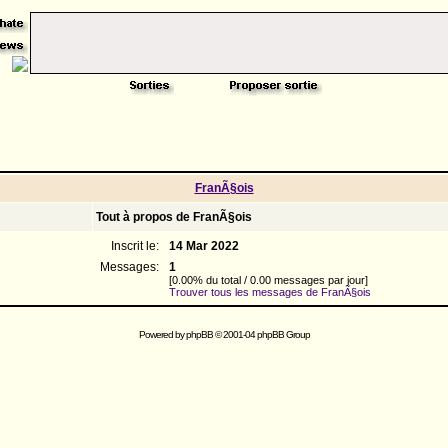
FranÃ§ois
Tout à propos de FranÃ§ois
Inscrit le:
14 Mar 2022
Messages:
1
[0.00% du total / 0.00 messages par jour]
Trouver tous les messages de FranÃ§ois
Powered by
phpBB
© 2001-04 phpBB Group