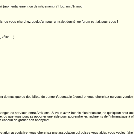
l (momentanément ou definitivement) ? Hop, un p'tit mot !
ais, ou vous cherchez quelqu'un pour un trajet donné, ce forum est fait pour vous !
 vélos,...)
 de musique ou des billets de concert/spectacle à vendre, vous cherchez ou vous vendez u
anges de services entre Amiziens. Si vous avez besoin d'un bricoleur, de quelqu'un pour cou
 ou que vous pouvez apporter une aide pour apprendre les rudiments de l'informatique à offr
e à chacun de garder son anonymat.
estation associative, vous cherchez une association qui puisse vous aider, vous voulez fair