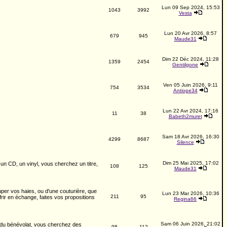
Lun 09 Sep 2024, 15:53
1043
3992
Vesta
Lun 20 Avr 2026, 8:57
679
945
Maude31
Dim 22 Déc 2024, 11:28
1359
2454
Gentilgone
Ven 05 Juin 2026, 9:11
754
3534
Antiope34
Lun 22 Avr 2024, 17:16
11
38
Babeth2muret
Sam 18 Avr 2026, 16:30
4299
8687
Silence
Dim 25 Mai 2025, 17:02
n CD, un vinyl, vous cherchez un titre,
108
125
Maude31
per vos haies, ou d'une couturière, que
Lun 23 Mar 2026, 10:36
211
95
ir en échange, faites vos propositions
Regina66
Sam 06 Juin 2026, 21:02
e du bénévolat, vous cherchez des
98
112