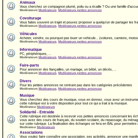
Animaux
Vous cherchez un compagnon plumé, poilu ou a écaille ? Ou une famille d'accuei
Modérateurs
Modérateurs
,
Modérateurs petites annonces
Covoiturage
Vous faites souvent un trajet et pouvez proposer a quelqu'un de partager les fr
Modérateurs
Modérateurs
,
Modérateurs petites annonces
Véhicules
Acheter, vendre, ou pourquoi pas louer un vehicule... (voitures, camions, motos,
Modérateurs
Modérateurs
,
Modérateurs petites annonces
Informatique
PC, périphériques, ...
Modérateurs
Modérateurs
,
Modérateurs petites annonces
Faire-parts
Pour annoncer des fiançailles, un mariage, un bébé, un décès, ...
Modérateurs
Modérateurs
,
Modérateurs petites annonces
Divers
Pour les petites annonces ne rentrant pas dans les catégories précédentes
Modérateurs
Modérateurs
,
Modérateurs petites annonces
Musique
Vous cherchez des cours de musique, vous en donnez, vous avez un instrument
cette rubrique est à votre disposition pour tout ce qui a trait à la musique.
Modérateur
Modérateurs
Solidarité - Entraide
Cette rubrique est destinée à recevoir vos petites annonces concernant les éch
vous avez des cours de français, du soutien scolaire, du repassage, du ménage,
sur cette rubrique. La finalisation des échanges se fera en BAL pour permettr
Modérateur
Modérateurs
Associations
Vous voulez faire connaître une association, ses activités, annoncer une manif