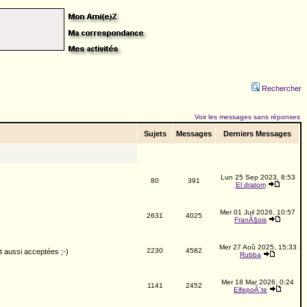
Rechercher
Voir les messages sans réponses
Sujets
Messages
Derniers Messages
Lun 25 Sep 2023, 8:53
80
391
El dratom
Mer 01 Juil 2026, 10:57
2631
4025
FranÃ§ois
Mer 27 Aoû 2025, 15:33
2230
4582
nt aussi acceptées ;-)
Rubba
Mer 18 Mar 2026, 0:24
1141
2452
ElfepoÃ¨te