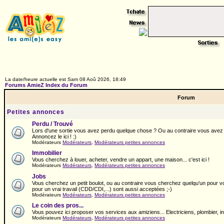
La date/heure actuelle est Sam 08 Aoû 2026, 18:49
Forums AmieZ Index du Forum
Forum
Petites annonces
Perdu / Trouvé
Lors d'une sortie vous avez perdu quelque chose ? Ou au contraire vous avez
Annoncez le ici ! :)
Modérateurs
Modérateurs
,
Modérateurs petites annonces
Immobilier
Vous cherchez à louer, acheter, vendre un appart, une maison... c'est ici !
Modérateurs
Modérateurs
,
Modérateurs petites annonces
Jobs
Vous cherchez un petit boulot, ou au contraire vous cherchez quelqu'un pour vous
pour un vrai travail (CDD/CDI,...) sont aussi acceptées ;-)
Modérateurs
Modérateurs
,
Modérateurs petites annonces
Le coin des pros...
Vous pouvez ici proposer vos services aux amiziens... Electriciens, plombier, info
Modérateurs
Modérateurs
,
Modérateurs petites annonces