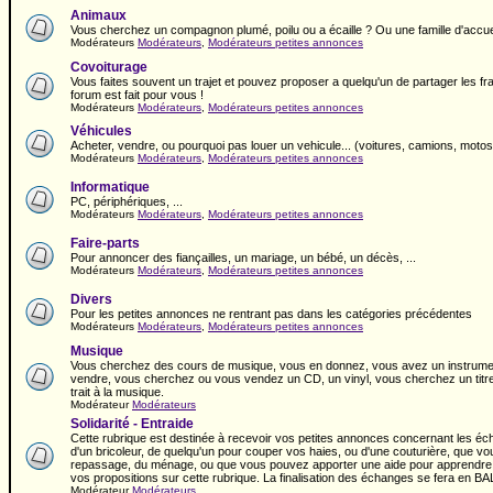
Animaux
Vous cherchez un compagnon plumé, poilu ou a écaille ? Ou une famille d'accuei
Modérateurs
Modérateurs
,
Modérateurs petites annonces
Covoiturage
Vous faites souvent un trajet et pouvez proposer a quelqu'un de partager les fr
forum est fait pour vous !
Modérateurs
Modérateurs
,
Modérateurs petites annonces
Véhicules
Acheter, vendre, ou pourquoi pas louer un vehicule... (voitures, camions, motos,
Modérateurs
Modérateurs
,
Modérateurs petites annonces
Informatique
PC, périphériques, ...
Modérateurs
Modérateurs
,
Modérateurs petites annonces
Faire-parts
Pour annoncer des fiançailles, un mariage, un bébé, un décès, ...
Modérateurs
Modérateurs
,
Modérateurs petites annonces
Divers
Pour les petites annonces ne rentrant pas dans les catégories précédentes
Modérateurs
Modérateurs
,
Modérateurs petites annonces
Musique
Vous cherchez des cours de musique, vous en donnez, vous avez un instrument
vendre, vous cherchez ou vous vendez un CD, un vinyl, vous cherchez un titre, c
trait à la musique.
Modérateur
Modérateurs
Solidarité - Entraide
Cette rubrique est destinée à recevoir vos petites annonces concernant les é
d'un bricoleur, de quelqu'un pour couper vos haies, ou d'une couturière, que vo
repassage, du ménage, ou que vous pouvez apporter une aide pour apprendre les
vos propositions sur cette rubrique. La finalisation des échanges se fera en 
Modérateur
Modérateurs