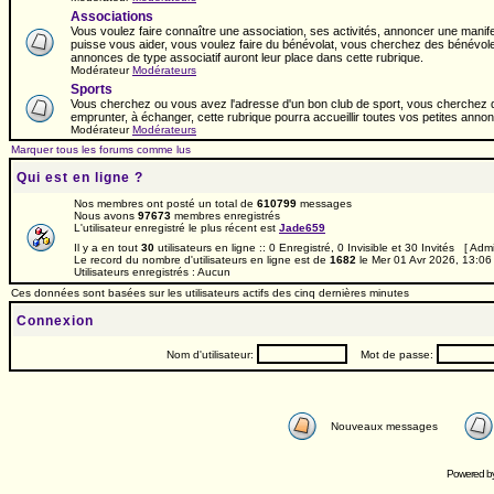
Associations
Vous voulez faire connaître une association, ses activités, annoncer une manif
puisse vous aider, vous voulez faire du bénévolat, vous cherchez des bénévole
annonces de type associatif auront leur place dans cette rubrique.
Modérateur
Modérateurs
Sports
Vous cherchez ou vous avez l'adresse d'un bon club de sport, vous cherchez du
emprunter, à échanger, cette rubrique pourra accueillir toutes vos petites annon
Modérateur
Modérateurs
Marquer tous les forums comme lus
Qui est en ligne ?
Nos membres ont posté un total de
610799
messages
Nous avons
97673
membres enregistrés
L'utilisateur enregistré le plus récent est
Jade659
Il y a en tout
30
utilisateurs en ligne :: 0 Enregistré, 0 Invisible et 30 Invités [
Admi
Le record du nombre d'utilisateurs en ligne est de
1682
le Mer 01 Avr 2026, 13:06
Utilisateurs enregistrés : Aucun
Ces données sont basées sur les utilisateurs actifs des cinq dernières minutes
Connexion
Nom d'utilisateur:
Mot de passe:
Nouveaux messages
Powered b