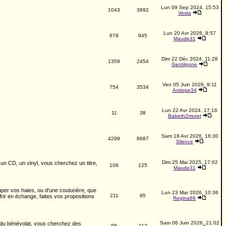
Lun 09 Sep 2024, 15:53
1043
3992
Vesta
Lun 20 Avr 2026, 8:57
679
945
Maude31
Dim 22 Déc 2024, 11:28
1359
2454
Gentilgone
Ven 05 Juin 2026, 9:11
754
3534
Antiope34
Lun 22 Avr 2024, 17:16
11
38
Babeth2muret
Sam 18 Avr 2026, 16:30
4299
8687
Silence
Dim 25 Mai 2025, 17:02
n CD, un vinyl, vous cherchez un titre,
108
125
Maude31
per vos haies, ou d'une couturière, que
Lun 23 Mar 2026, 10:36
211
95
ir en échange, faites vos propositions
Regina66
Sam 06 Juin 2026, 21:02
e du bénévolat, vous cherchez des
98
112