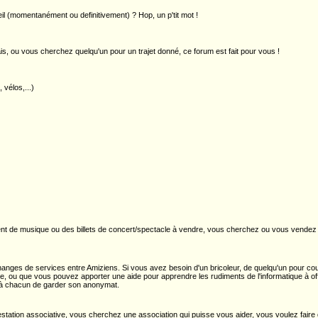
l (momentanément ou definitivement) ? Hop, un p'tit mot !
ais, ou vous cherchez quelqu'un pour un trajet donné, ce forum est fait pour vous !
 vélos,...)
 de musique ou des billets de concert/spectacle à vendre, vous cherchez ou vous vendez u
anges de services entre Amiziens. Si vous avez besoin d'un bricoleur, de quelqu'un pour cou
 ou que vous pouvez apporter une aide pour apprendre les rudiments de l'informatique à offr
e à chacun de garder son anonymat.
estation associative, vous cherchez une association qui puisse vous aider, vous voulez fair