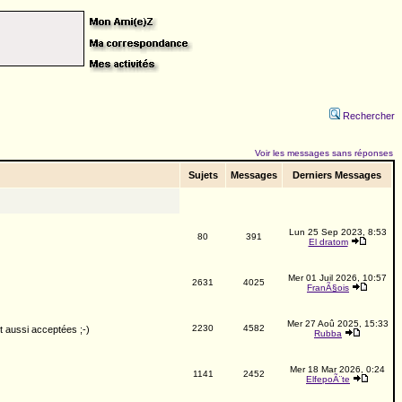
Rechercher
Voir les messages sans réponses
Sujets
Messages
Derniers Messages
Lun 25 Sep 2023, 8:53
80
391
El dratom
Mer 01 Juil 2026, 10:57
2631
4025
FranÃ§ois
Mer 27 Aoû 2025, 15:33
2230
4582
nt aussi acceptées ;-)
Rubba
Mer 18 Mar 2026, 0:24
1141
2452
ElfepoÃ¨te