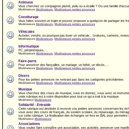
Animaux
Vous cherchez un compagnon plumé, poilu ou a écaille ? Ou une famille d'accuei
Modérateurs
Modérateurs
,
Modérateurs petites annonces
Covoiturage
Vous faites souvent un trajet et pouvez proposer a quelqu'un de partager les fr
Modérateurs
Modérateurs
,
Modérateurs petites annonces
Véhicules
Acheter, vendre, ou pourquoi pas louer un vehicule... (voitures, camions, motos,
Modérateurs
Modérateurs
,
Modérateurs petites annonces
Informatique
PC, périphériques, ...
Modérateurs
Modérateurs
,
Modérateurs petites annonces
Faire-parts
Pour annoncer des fiançailles, un mariage, un bébé, un décès, ...
Modérateurs
Modérateurs
,
Modérateurs petites annonces
Divers
Pour les petites annonces ne rentrant pas dans les catégories précédentes
Modérateurs
Modérateurs
,
Modérateurs petites annonces
Musique
Vous cherchez des cours de musique, vous en donnez, vous avez un instrument
cette rubrique est à votre disposition pour tout ce qui a trait à la musique.
Modérateur
Modérateurs
Solidarité - Entraide
Cette rubrique est destinée à recevoir vos petites annonces concernant les éch
vous avez des cours de français, du soutien scolaire, du repassage, du ménage,
sur cette rubrique. La finalisation des échanges se fera en BAL pour permettr
Modérateur
Modérateurs
Associations
Vous voulez faire connaître une association, ses activités, annoncer une manif